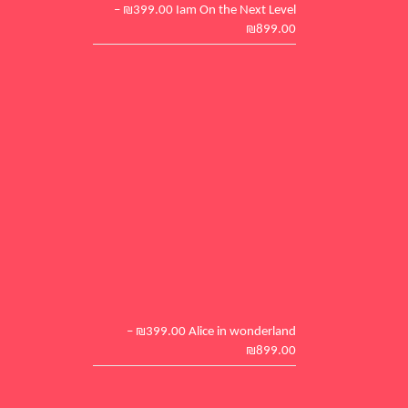
–
₪
399.00
Iam On the Next Level
₪
899.00
–
₪
399.00
Alice in wonderland
₪
899.00