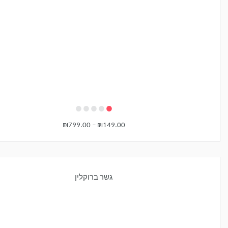
•
•
•
•
•
₪
799.00
–
₪
149.00
גשר ברוקלין