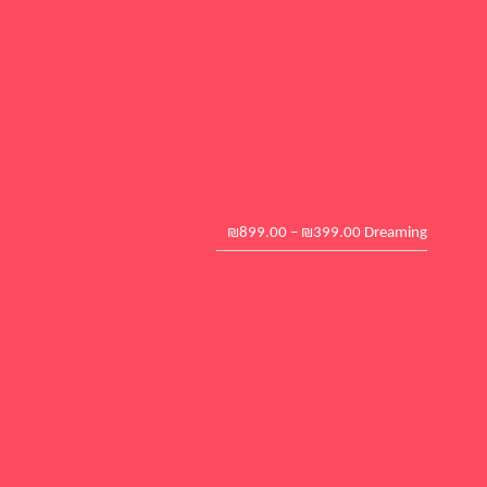
₪
899.00
–
₪
399.00
Drea