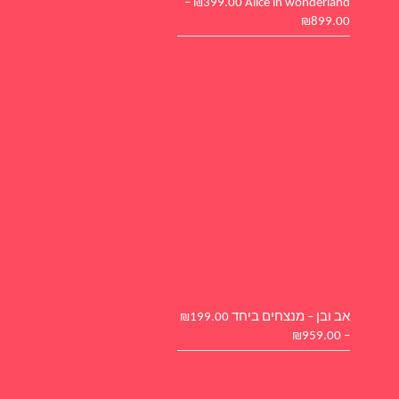
–
₪
399.00
Alice in wonde
₪
89
בן – מנצחים ביחד
199.00
₪
₪
959