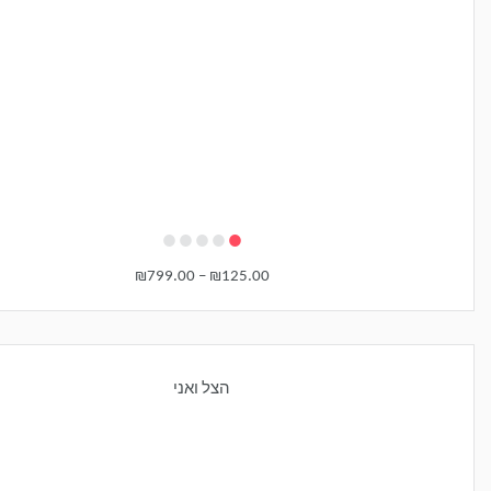
•
•
•
•
•
₪
799.00
–
₪
125.00
הצל ואני