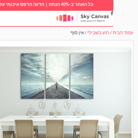
כל האתר ב-40% הנחה | חדש! הדפס איכותי על זכוכית
/
רגע בשבילי
/ אין סוף