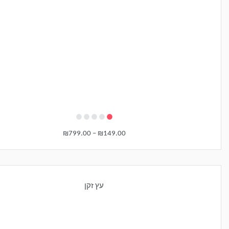
•
•
•
•
•
₪
799.00
–
₪
149.00
עץ זקן