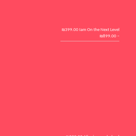
₪
399.00
Iam On the Next L
₪
899