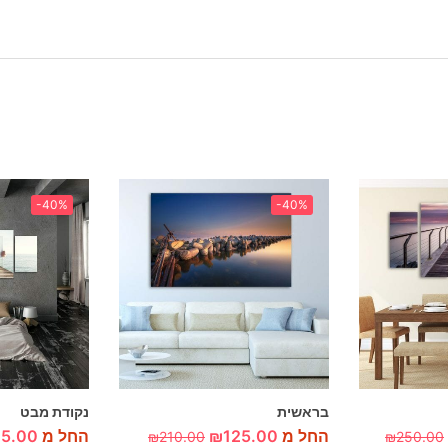
-40%
-40%
בראשית
נקודת מבט
החל מ
125.00
₪
החל מ
25.00
₪
210.00
₪
250.00