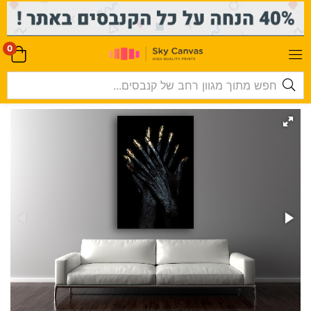
-->
0