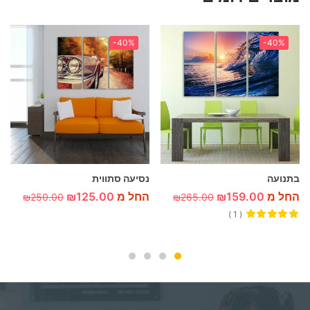
-40%
-40%
בתנועה
נסיעה סתווית
החל מ
159.00
₪
החל מ
125.00
₪
₪
250.00
₪
265.00
1
דורג
5.00
מתוך 5