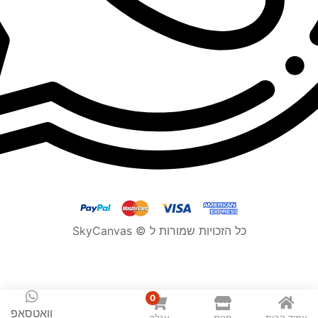
כל הזכויות שמורות ל © SkyCanvas
0
הוספה לסל
קנה עכשיו
וואטסאפ