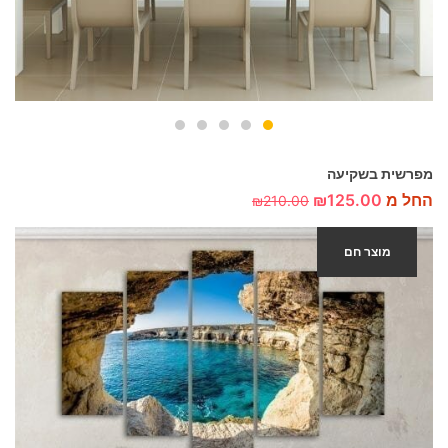
מפרשית בשקיעה
החל מ
125.00
₪
₪
210.00
מוצר חם
-40%