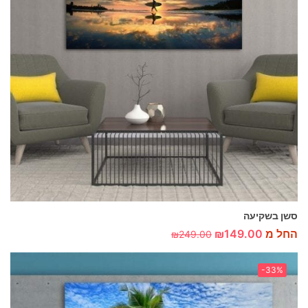
סשן בשקיעה
החל מ
149.00
₪
₪
249.00
-33%