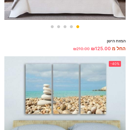
המזח הישן
החל מ
125.00
₪
₪
210.00
-40%