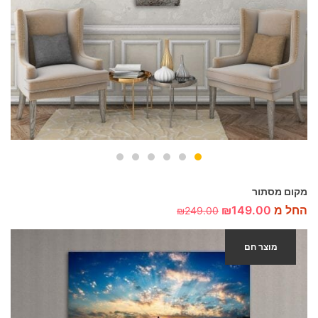
מקום מסתור
החל מ
149.00
₪
₪
249.00
מוצר חם
-40%