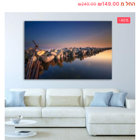
החל מ
149.00
₪
₪
249.00
-40%