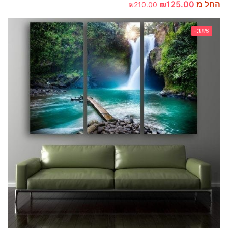
החל מ
125.00
₪
₪
210.00
-38%