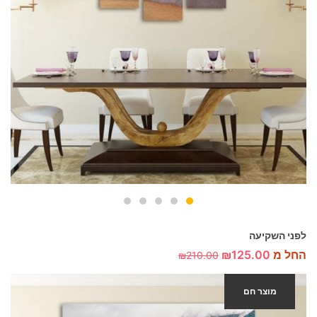
לפני השקיעה
החל מ
125.00
₪
₪
210.00
מוצר חם
-40%