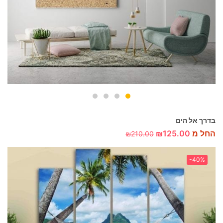
בדרך אל הים
החל מ
125.00
₪
₪
210.00
-40%