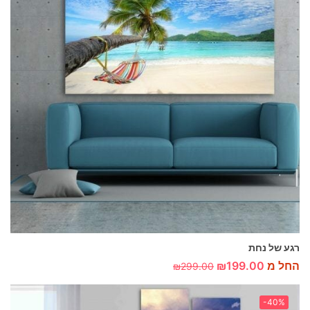
רגע של נחת
החל מ
199.00
₪
₪
299.00
-40%