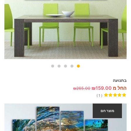
בתנועה
החל מ
159.00
₪
₪
265.00
1
דורג
5.00
מתוך 5
מוצר חם
-40%