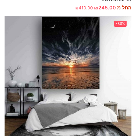
החל מ
245.00
₪
₪
410.00
-38%