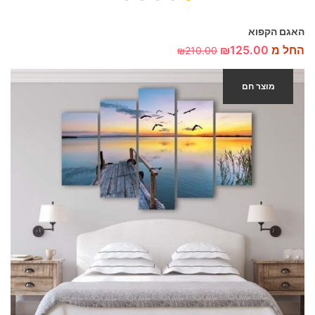
האגם הקפוא
החל מ
125.00
₪
₪
210.00
מוצר חם
-40%