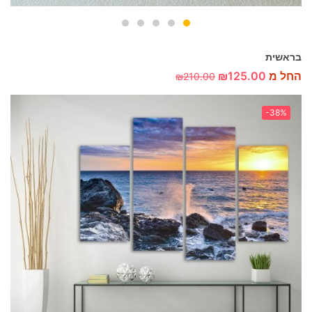
בראשית
החל מ
125.00
₪
₪
210.00
-38%