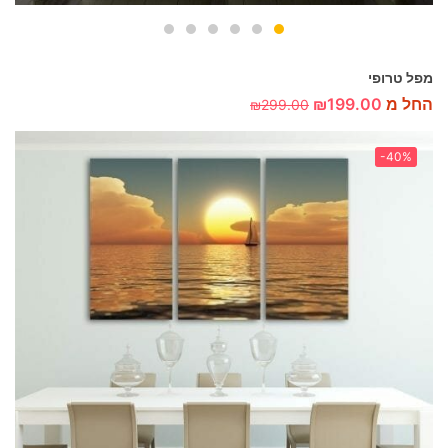
מפל טרופי
החל מ
199.00
₪
₪
299.00
-40%