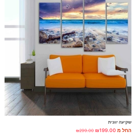
שקיעה יוונית
החל מ
199.00
₪
₪
299.00