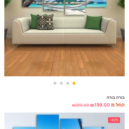
בורה בורה
החל מ
199.00
₪
₪
299.00
-40%